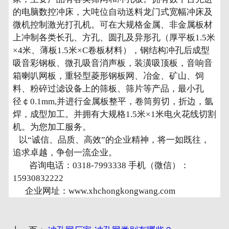
的电脑数控冲床，大吨位自动送料龙门式宽幅冲床及
微机控制激光打孔机。可在大规格金属、非金属板材
上冲制各类长孔、方孔、圆孔及异形孔（厚平板1.5米
×4米、薄板1.5米×C卷板材料），钢结构冲孔后成型
吸音彩钢板、微孔吸音消声板，装潢吸顶板，音响音
箱喇叭网板，重轻型菱形钢板网、冶金、矿山、饲
料、粉碎过滤设备上的筛板、筛片等产品，最小孔
径￠0.1mm,并进行金属板整平，卷筒剪切，折边，氩
焊，成型加工。并拥有大规格1.5米×1米电火花线切割
机。为您加工服务。
以“诚信、品质、高效”的企业精神，将一如既往，
追求卓越，争创一流企业。
咨询电话：0318-7993338 手机（微信）：
15930832222
企业网址：www.xhchongkongwang.com